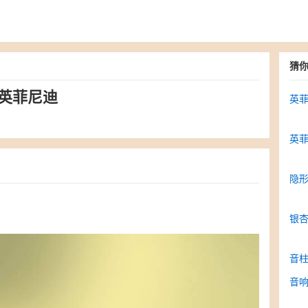
猜
家英菲尼迪
英菲
英菲
隐形
银杏
音柱
音响