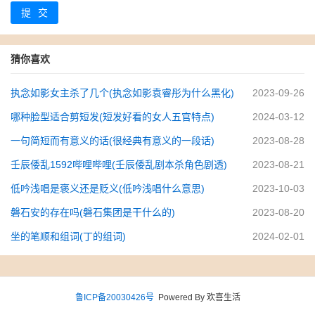
提交
猜你喜欢
执念如影女主杀了几个(执念如影袁睿彤为什么黑化)
2023-09-26
哪种脸型适合剪短发(短发好看的女人五官特点)
2024-03-12
一句简短而有意义的话(很经典有意义的一段话)
2023-08-28
壬辰倭乱1592哔哩哔哩(壬辰倭乱剧本杀角色剧透)
2023-08-21
低吟浅唱是褒义还是贬义(低吟浅唱什么意思)
2023-10-03
磐石安的存在吗(磐石集团是干什么的)
2023-08-20
坐的笔顺和组词(丁的组词)
2024-02-01
鲁ICP备20030426号
Powered By 欢喜生活